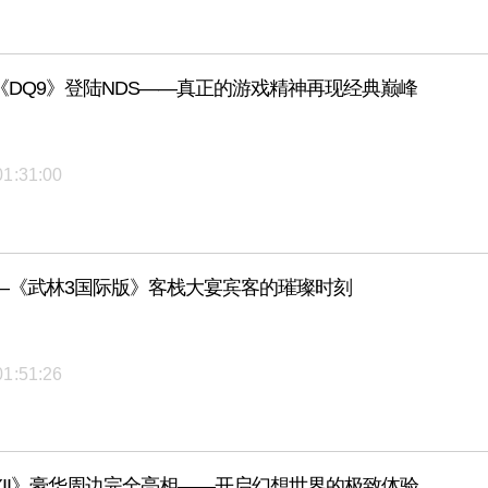
《DQ9》登陆NDS——真正的游戏精神再现经典巅峰
01:31:00
—《武林3国际版》客栈大宴宾客的璀璨时刻
01:51:26
XII》豪华周边完全亮相——开启幻想世界的极致体验