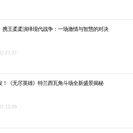
》携王柔柔演绎现代战争：一场激情与智慧的对决
02:21:37
发！《无尽英雄》特兰西瓦角斗场全新盛景揭秘
02:12:06